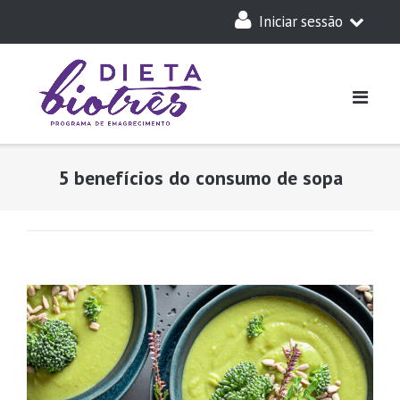
Skip
Iniciar sessão
to
content
A Minha Dieta
Login
Acesso Parceiros
5 benefícios do consumo de sopa