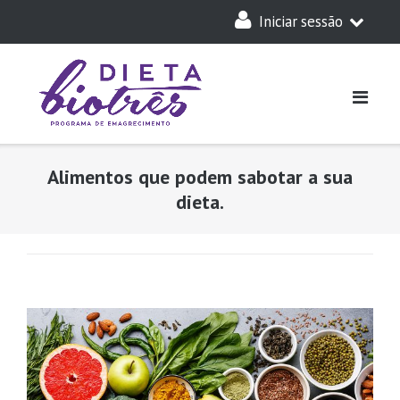
Skip
Iniciar sessão
to
content
A Minha Dieta
Login
Acesso Parceiros
Alimentos que podem sabotar a sua
dieta.