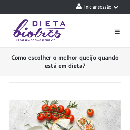
Skip
Iniciar sessão
to
content
A Minha Dieta
Login
Acesso Parceiros
Como escolher o melhor queijo quando
está em dieta?