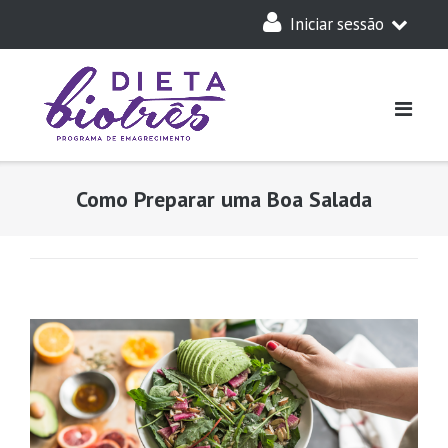
Skip
Iniciar sessão
to
content
A Minha Dieta
Login
Acesso Parceiros
Como Preparar uma Boa Salada