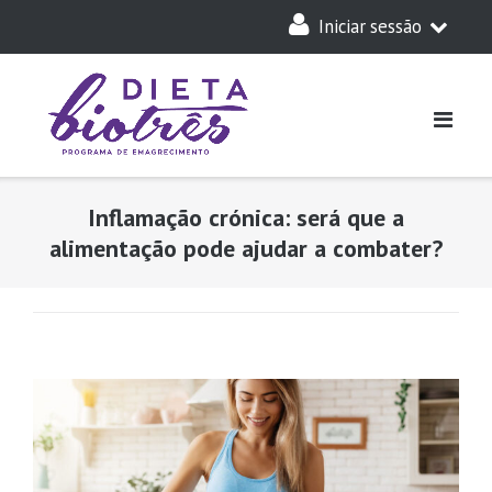
Skip
Iniciar sessão
to
content
A Minha Dieta
Login
Acesso Parceiros
Inflamação crónica: será que a
alimentação pode ajudar a combater?