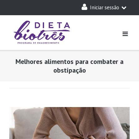
Skip
Iniciar sessão
to
content
A Minha Dieta
Login
Acesso Parceiros
Melhores alimentos para combater a
obstipação