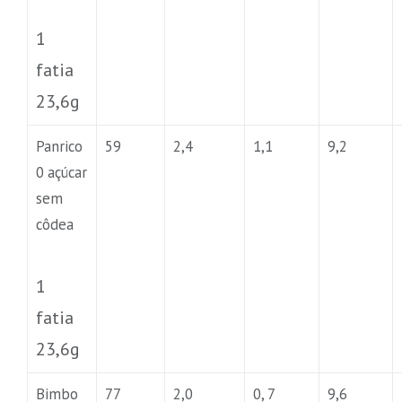
1
fatia
23,6g
Panrico
59
2,4
1,1
9,2
0 açúcar
sem
côdea
1
fatia
23,6g
Bimbo
77
2,0
0, 7
9,6