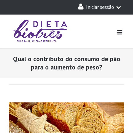
Skip
Iniciar sessão
to
content
A Minha Dieta
Login
Acesso Parceiros
Qual o contributo do consumo de pão
para o aumento de peso?