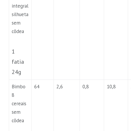
integral
silhueta
sem
côdea
1
fatia
24g
Bimbo
64
2,6
0,8
10,8
8
cereais
sem
côdea