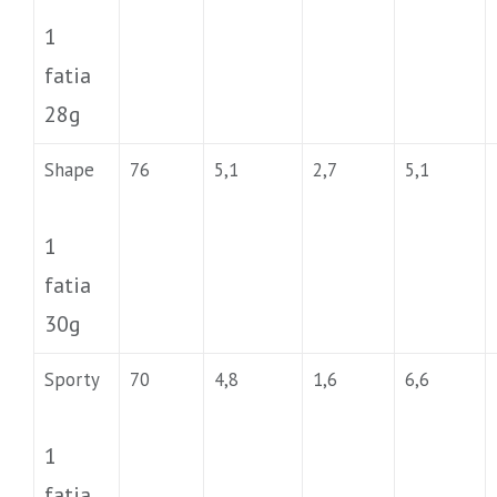
1
fatia
28g
Shape
76
5,1
2,7
5,1
1
fatia
30g
Sporty
70
4,8
1,6
6,6
1
fatia