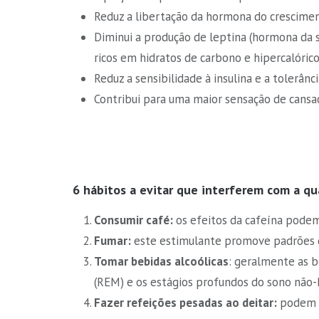
Reduz a libertação da hormona do crescimen
Diminui a produção de leptina (hormona da 
ricos em hidratos de carbono e hipercalóric
Reduz a sensibilidade à insulina e a tolerân
Contribui para uma maior sensação de cansaço
6 hábitos a evitar que interferem com a qu
Consumir café:
os efeitos da cafeína podem 
Fumar:
este estimulante promove padrões d
Tomar bebidas alcoólicas
: geralmente as b
(REM) e os estágios profundos do sono não-
Fazer refeições pesadas ao deitar:
podem d