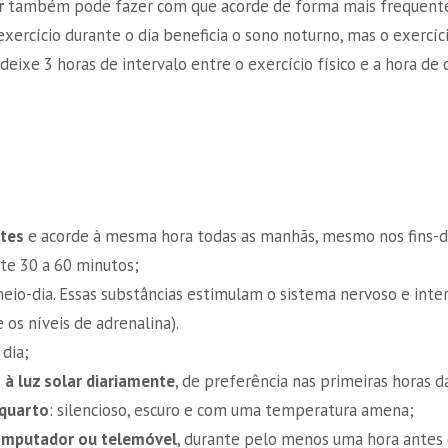
r
também pode fazer com que acorde de forma mais frequente 
 exercício durante o dia beneficia o sono noturno, mas o exercíc
deixe 3 horas de intervalo entre o exercício físico e a hora de d
ites
e acorde à mesma hora todas as manhãs, mesmo nos fins-
nte 30 a 60 minutos;
eio-dia. Essas substâncias estimulam o sistema nervoso e in
 os níveis de adrenalina).
 dia;
à luz solar diariamente
, de preferência nas primeiras horas 
 quarto
: silencioso, escuro e com uma temperatura amena;
computador ou telemóvel
, durante pelo menos uma hora antes d