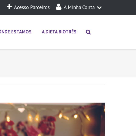
Acesso Parceiros
A Minha Conta
A Minha Dieta
Login
ONDE ESTAMOS
A DIETA BIOTRÊS