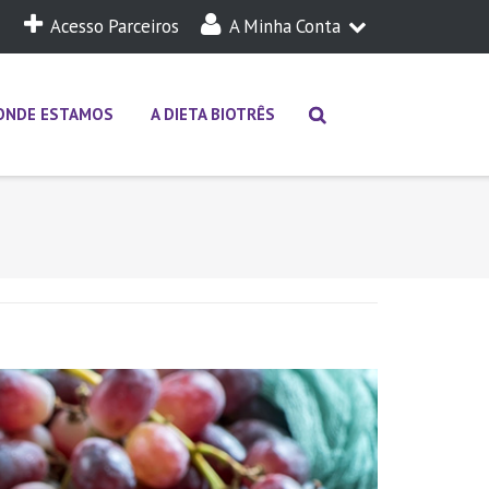
Acesso Parceiros
A Minha Conta
A Minha Dieta
Login
ONDE ESTAMOS
A DIETA BIOTRÊS