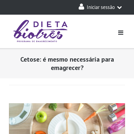
Skip
Iniciar sessão
to
content
A Minha Dieta
Login
Acesso Parceiros
Cetose: é mesmo necessária para
emagrecer?