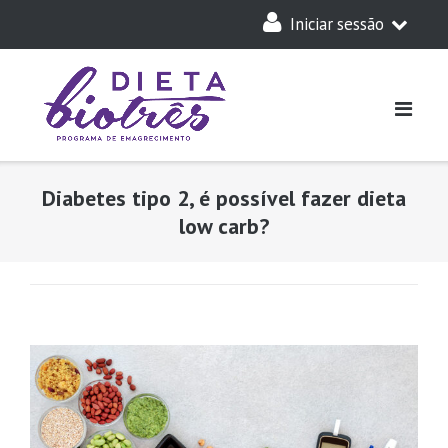
Skip
Iniciar sessão
to
content
A Minha Dieta
Login
Acesso Parceiros
Diabetes tipo 2, é possível fazer dieta
low carb?