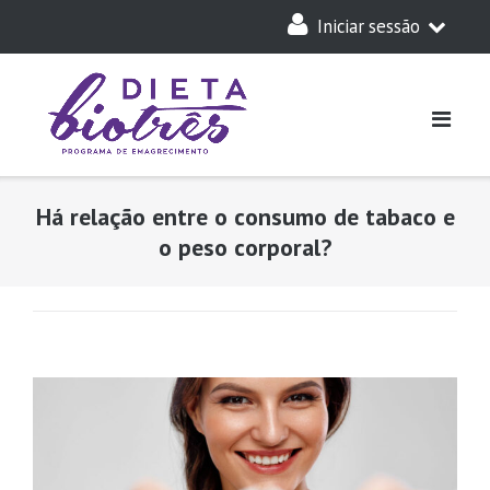
Skip
Iniciar sessão
to
content
A Minha Dieta
Login
Acesso Parceiros
Há relação entre o consumo de tabaco e
o peso corporal?