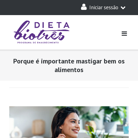
Skip
Iniciar sessão
to
content
A Minha Dieta
Login
Acesso Parceiros
Porque é importante mastigar bem os
alimentos