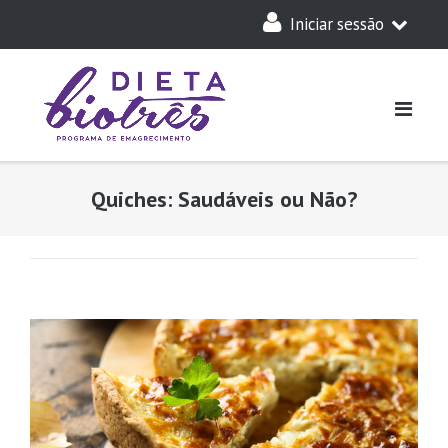
Skip
Iniciar sessão
to
content
A Minha Dieta
Login
Acesso Parceiros
Quiches: Saudáveis ou Não?