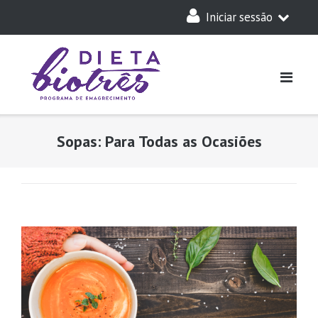
Skip
Iniciar sessão
to
content
A Minha Dieta
Login
Acesso Parceiros
Sopas: Para Todas as Ocasiões