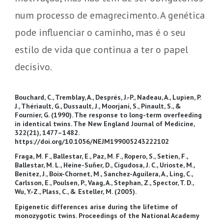
num processo de emagrecimento. A genética
pode influenciar o caminho, mas é o seu
estilo de vida que continua a ter o papel
decisivo.
Bouchard, C., Tremblay, A., Després, J.-P., Nadeau, A., Lupien, P.
J., Thériault, G., Dussault, J., Moorjani, S., Pinault, S., &
Fournier, G. (1990). The response to long-term overfeeding
in identical twins. The New England Journal of Medicine,
322(21), 1477–1482.
https://doi.org/10.1056/NEJM199005243222102
Fraga, M. F., Ballestar, E., Paz, M. F., Ropero, S., Setien, F.,
Ballestar, M. L., Heine-Suñer, D., Cigudosa, J. C., Urioste, M.,
Benitez, J., Boix-Chornet, M., Sanchez-Aguilera, A., Ling, C.,
Carlsson, E., Poulsen, P., Vaag, A., Stephan, Z., Spector, T. D.,
Wu, Y.-Z., Plass, C., & Esteller, M. (2005).
Epigenetic differences arise during the lifetime of
monozygotic twins. Proceedings of the National Academy