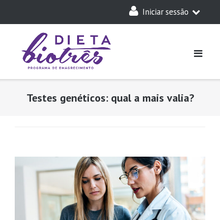
Skip
Iniciar sessão
to
content
A Minha Dieta
Login
Acesso Parceiros
Testes genéticos: qual a mais valia?