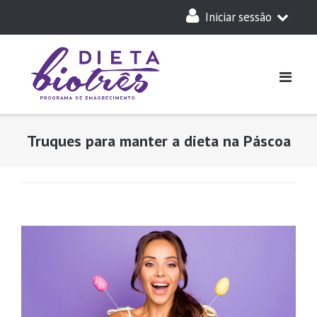
Skip
Iniciar sessão
to
content
A Minha Dieta
Login
Acesso Parceiros
Truques para manter a dieta na Páscoa