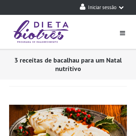
Skip
Iniciar sessão
to
content
A Minha Dieta
Login
Acesso Parceiros
3 receitas de bacalhau para um Natal
nutritivo