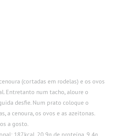
 cenoura (cortadas em rodelas) e os ovos
l. Entretanto num tacho, aloure o
guida desfie. Num prato coloque o
s, a cenoura, os ovos e as azeitonas.
os a gosto.
ional: 187kcal, 20,9g de proteína, 9,4g