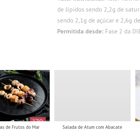
de lípidos sendo 2,2g de satur
sendo 2,1g de açúcar e 2,6g de 
Permitida desde:
Fase 2 da D
as de Frutos do Mar
Salada de Atum com Abacate