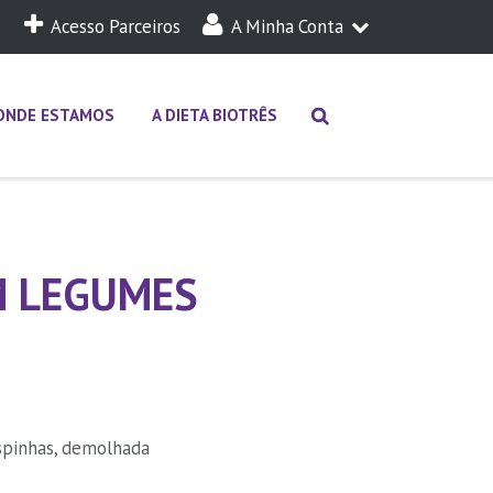
Acesso Parceiros
A Minha Conta
A Minha Dieta
Login
ONDE ESTAMOS
A DIETA BIOTRÊS
M LEGUMES
spinhas, demolhada