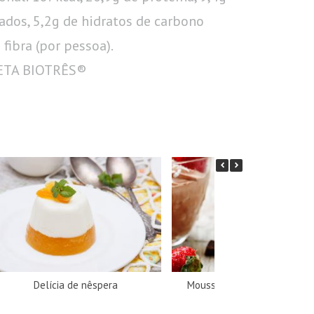
ados, 5,2g de hidratos de carbono
fibra (por pessoa).
IETA BIOTRÊS®
Delícia de nêspera
Mousse de chocolate com c
ralado