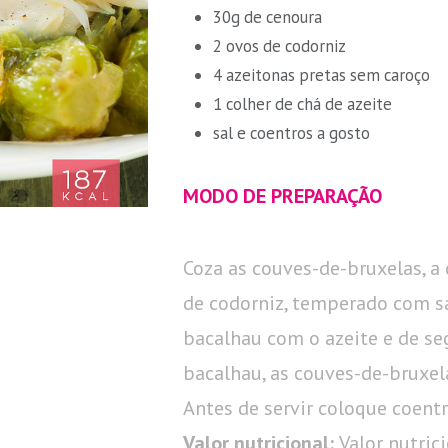
30g de cenoura
2 ovos de codorniz
4 azeitonas pretas sem caroço
1 colher de chá de azeite
sal e coentros a gosto
MODO DE PREPARAÇÃO
Coza as couves-de-bruxelas, a
de codorniz, temperado com sa
bacalhau com o azeite e de se
bacalhau, as couves-de-bruxela
Antes de servir coloque coentr
Valor nutricional:
Valor nutric