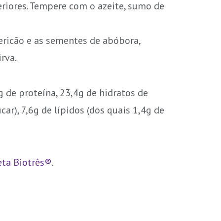
riores. Tempere com o azeite, sumo de
ericão e as sementes de abóbora,
rva.
g de proteína, 23,4g de hidratos de
ar), 7,6g de lípidos (dos quais 1,4g de
eta Biotrês®
.