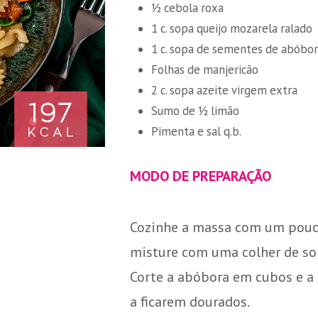
½ cebola roxa
1 c. sopa queijo mozarela ralado
1 c. sopa de sementes de abóbo
Folhas de manjericão
2 c. sopa azeite virgem extra
Sumo de ½ limão
Pimenta e sal q.b.
MODO DE PREPARAÇÃO
Cozinhe a massa com um pouco
misture com uma colher de sop
Corte a abóbora em cubos e a 
a ficarem dourados.