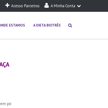
Acesso Parceiros
A Minha Conta
A Minha Dieta
Login
ONDE ESTAMOS
A DIETA BIOTRÊS
MAÇA
a em pó