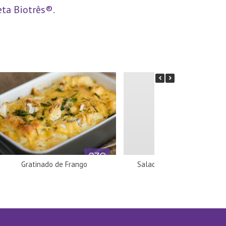
eta Biotrês®
.
Gratinado de Frango
Salada de Atum com Abac