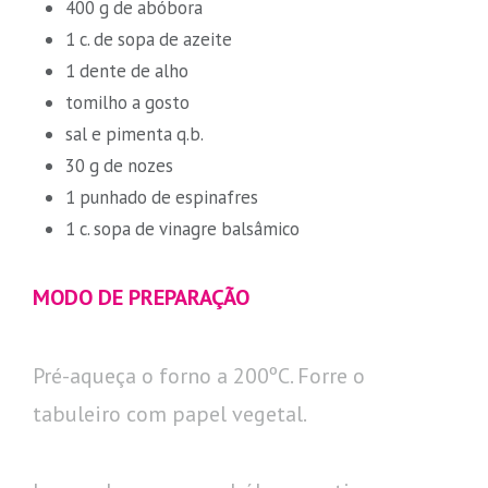
400 g de abóbora
1 c. de sopa de azeite
1 dente de alho
tomilho a gosto
sal e pimenta q.b.
30 g de nozes
1 punhado de espinafres
1 c. sopa de vinagre balsâmico
MODO DE PREPARAÇÃO
Pré-aqueça o forno a 200ºC. Forre o
tabuleiro com papel vegetal.