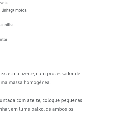
aveia
 linhaça moída
baunilha
untar
, exceto o azeite, num processador de
r uma massa homogénea.
 untada com azeite, coloque pequenas
nhar, em lume baixo, de ambos os