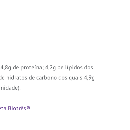
 4,8g de proteína; 4,2g de lípidos dos
 de hidratos de carbono dos quais 4,9g
unidade).
eta Biotrês®
.