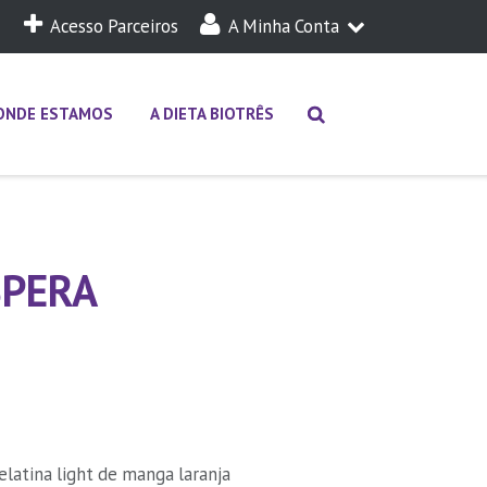
Acesso Parceiros
A Minha Conta
A Minha Dieta
Login
ONDE ESTAMOS
A DIETA BIOTRÊS
SPERA
atina light de manga laranja