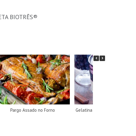
IETA BIOTRÊS®
Pargo Assado no Forno
Gelatina de mirtilo com semen
cânhamo