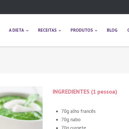
A DIETA
RECEITAS
PRODUTOS
BLOG
INGREDIENTES (1 pessoa)
70g alho francês
70g nabo
70g curgete