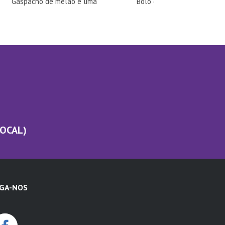
Gaspacho de melão e lima
Bolo de Caneca de Amênd
LOCAL)
IGA-NOS