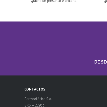
Quiche de presunto e chicória
Q
DE SE
CONTACTOS
Farmodiética S.A.
ERS – 22933