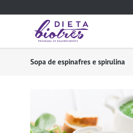
Skip
to
content
Sopa de espinafres e spirulina