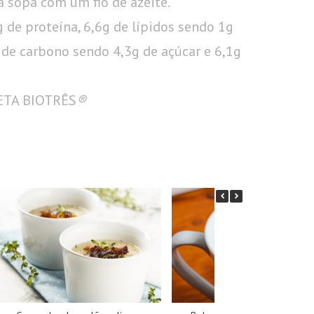
a sopa com um fio de azeite.
g de proteína, 6,6g de lípidos sendo 1g
 de carbono sendo 4,3g de açúcar e 6,1g
IETA BIOTRÊS
®