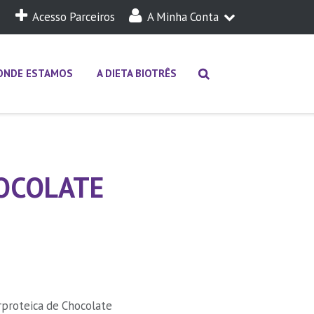
Acesso Parceiros
A Minha Conta
A Minha Dieta
Login
ONDE ESTAMOS
A DIETA BIOTRÊS
OCOLATE
proteica de Chocolate