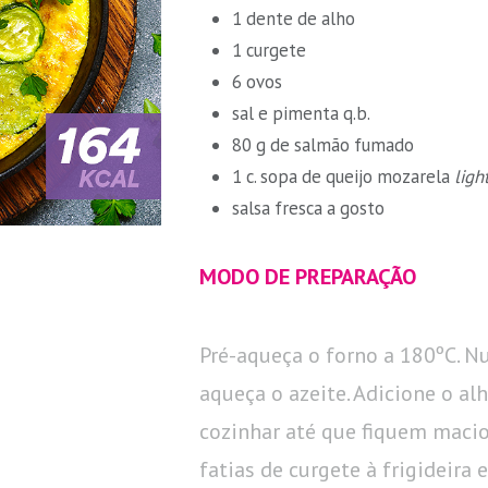
1 dente de alho
1 curgete
6 ovos
sal e pimenta q.b.
80 g de salmão fumado
1 c. sopa de queijo mozarela
ligh
salsa fresca a gosto
MODO DE PREPARAÇÃO
Pré-aqueça o forno a 180ºC. Nu
aqueça o azeite. Adicione o al
cozinhar até que fiquem macio
fatias de curgete à frigideira