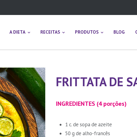
A DIETA
RECEITAS
PRODUTOS
BLOG
FRITTATA DE 
INGREDIENTES (4 porções)
1 c. de sopa de azeite
50 g de alho-francês