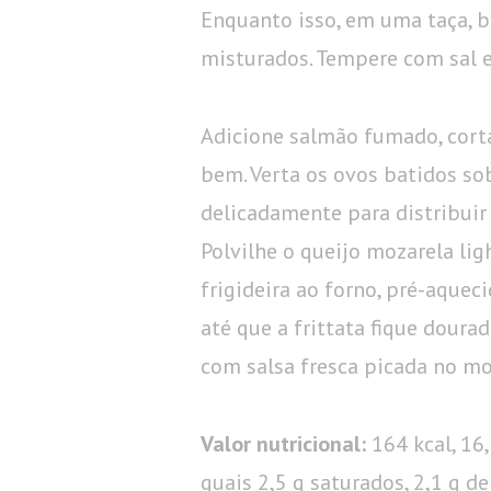
Enquanto isso, em uma taça, b
misturados. Tempere com sal e
Adicione salmão fumado, cortad
bem. Verta os ovos batidos so
delicadamente para distribuir
Polvilhe o queijo mozarela ligh
frigideira ao forno, pré-aquec
até que a frittata fique dourad
com salsa fresca picada no m
Valor nutricional:
164 kcal, 16,
quais 2,5 g saturados, 2,1 g d