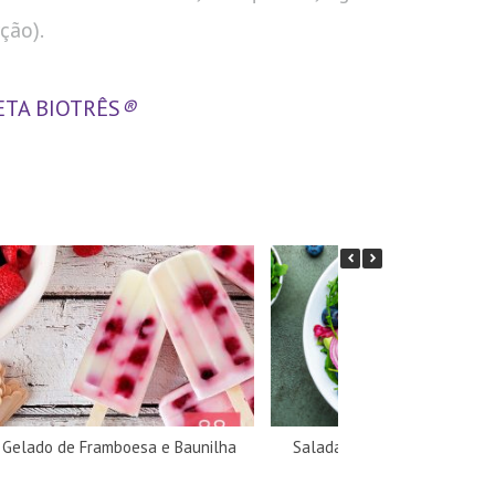
ção).
IETA BIOTRÊS
®
Gelado de Framboesa e Baunilha
Salada de frango com mirtil
abacate