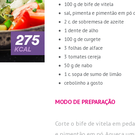
100 g de bife de vitela
sal, pimenta e pimentão em pó q
2 c. de sobremesa de azeite
1 dente de alho
100 g de curgete
3 folhas de alface
3 tomates cereja
50 g de nabo
1 c. sopa de sumo de limão
cebolinho a gosto
MODO DE PREPARAÇÃO
Corte o bife de vitela em ped
e pimentão em pó. Aqueça uma