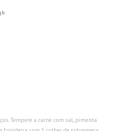
.b.
aços. Tempere a carne com sal, pimenta
 frigideira com 1 colher de sobremesa