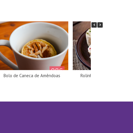
Bolo de Caneca de Amêndoas
Rolinhos de peru com queij
espinafres