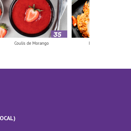
Coulis de Morango
Peru com amêndoas
LOCAL)