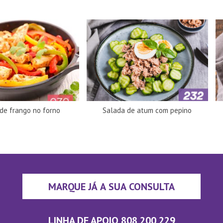
 de frango no forno
Salada de atum com pepino
MARQUE JÁ A SUA CONSULTA
LINHA DE APOIO 808 200 229