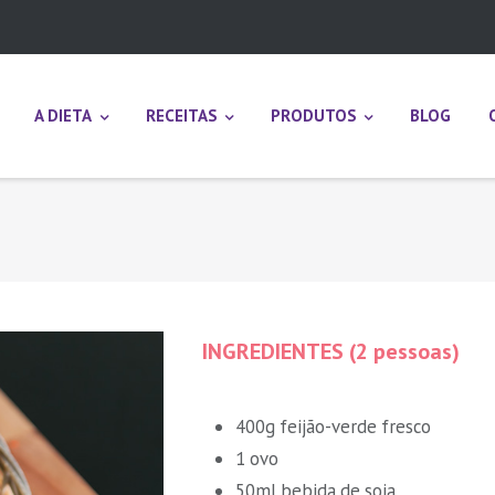
A DIETA
RECEITAS
PRODUTOS
BLOG
INGREDIENTES (2 pessoas)
400g feijão-verde fresco
1 ovo
50ml bebida de soja