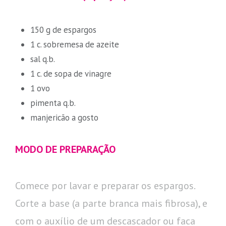
150 g de espargos
1 c. sobremesa de azeite
sal q.b.
1 c. de sopa de vinagre
1 ovo
pimenta q.b.
manjericão a gosto
MODO DE PREPARAÇÃO
Comece por lavar e preparar os espargos.
Corte a base (a parte branca mais fibrosa), e
com o auxílio de um descascador ou faca