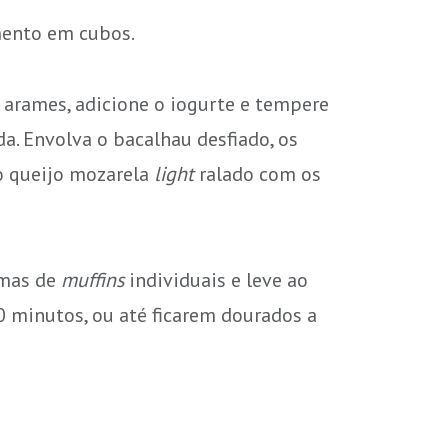
mento em cubos.
 arames, adicione o iogurte e tempere
a. Envolva o bacalhau desfiado, os
o queijo mozarela
light
ralado com os
rmas de
muffins
individuais e leve ao
0 minutos, ou até ficarem dourados a