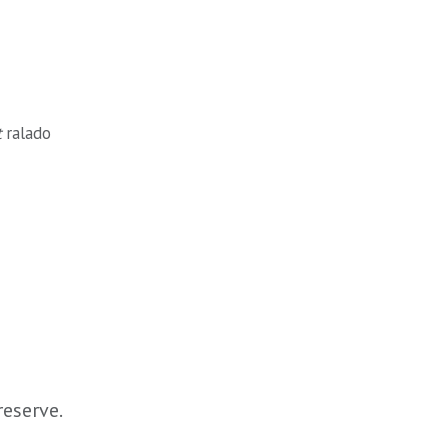
t
ralado
reserve.