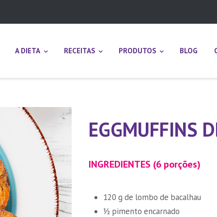
A DIETA
RECEITAS
PRODUTOS
BLOG
EGGMUFFINS D
INGREDIENTES (6 porções)
120 g de lombo de bacalhau
½ pimento encarnado