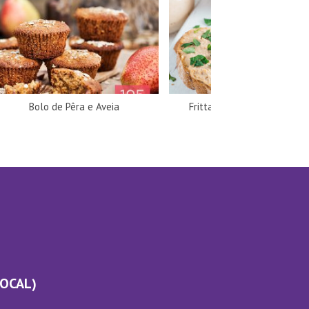
Bolo de Pêra e Aveia
Frittata de Salmão e Curg
LOCAL)