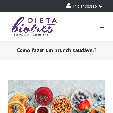
Skip
Iniciar sessão
to
content
A Minha Dieta
Login
Acesso Parceiros
Como fazer um brunch saudável?