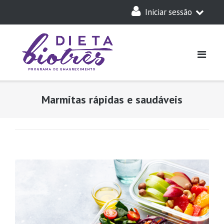
Skip
Iniciar sessão
to
content
A Minha Dieta
Login
Acesso Parceiros
Marmitas rápidas e saudáveis