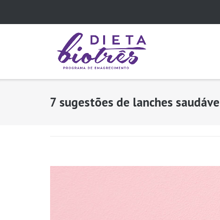
Skip
to
content
7 sugestões de lanches saudáve